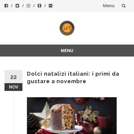
Menu
Vai
al
contenuto
MENU
Vai
al
contenuto
Dolci natalizi italiani: i primi da
22
gustare a novembre
NOV