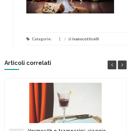
Categorie:
/
di
ivanocotticelli
Articoli correlati
Vermouth e tramezzini: viaggio