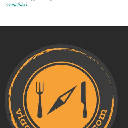
a
contattarci
.