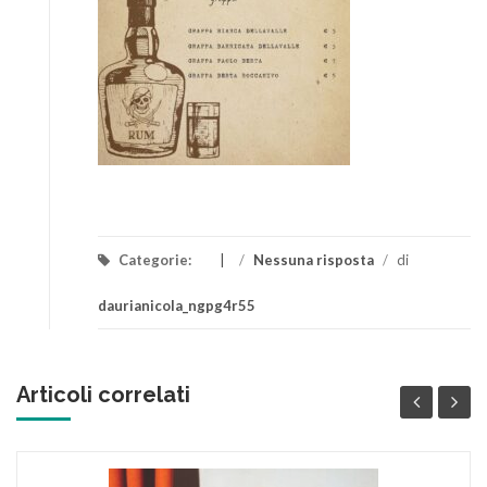
Categorie:
/
Nessuna risposta
/
di
daurianicola_ngpg4r55
Articoli correlati