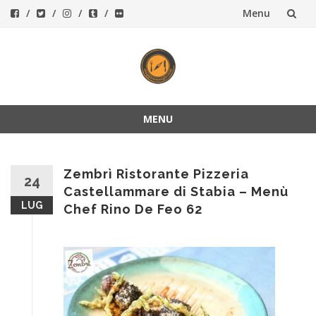
Menu
Vai
al
contenuto
MENU
Vai
al
contenuto
Zembrì Ristorante Pizzeria
24
Castellammare di Stabia – Menù
LUG
Chef Rino De Feo 62