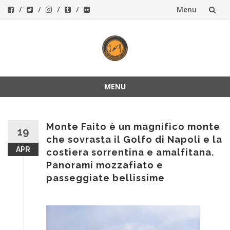
Menu
Vai
al
contenuto
MENU
Vai
al
contenuto
Monte Faito è un magnifico monte
19
che sovrasta il Golfo di Napoli e la
APR
costiera sorrentina e amalfitana.
Panorami mozzafiato e
passeggiate bellissime