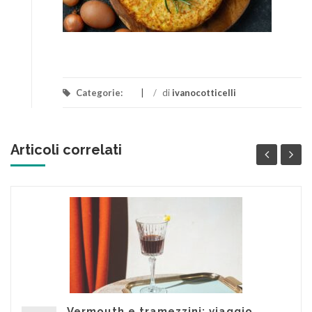
Categorie:
/
di
ivanocotticelli
Articoli correlati
Vermouth e tramezzini: viaggio