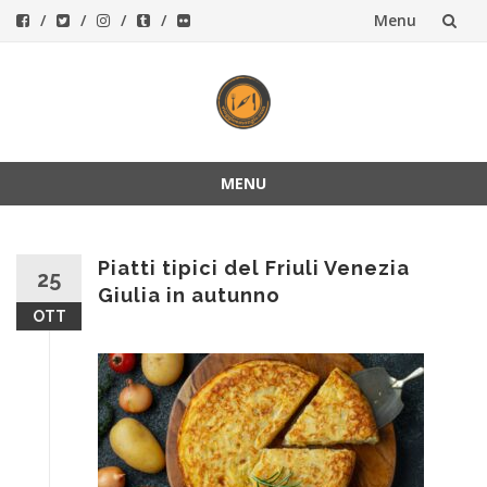
Menu
Vai
al
contenuto
MENU
Vai
al
contenuto
Piatti tipici del Friuli Venezia
25
Giulia in autunno
OTT