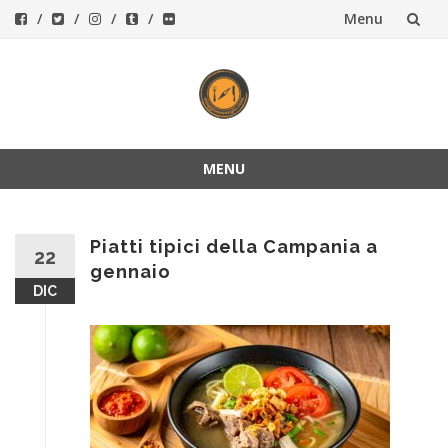
Menu
Vai
al
contenuto
MENU
Vai
al
contenuto
Piatti tipici della Campania a
22
gennaio
DIC