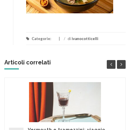
Categorie:
/
di
ivanocotticelli
Articoli correlati
Vermouth e tramezzini: viaggio