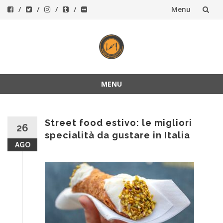
Menu
Vai
al
contenuto
MENU
Vai
al
contenuto
Street food estivo: le migliori
26
specialità da gustare in Italia
AGO