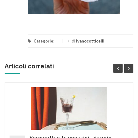
Categorie:
/
di
ivanocotticelli
Articoli correlati
Vermouth e tramezzini: viaggio