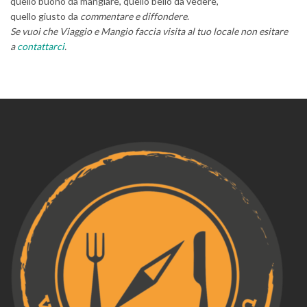
quello buono da mangiare, quello bello da vedere,
quello giusto da
commentare e diffondere
.
Se vuoi che Viaggio e Mangio faccia visita al tuo locale non esitare
a
contattarci
.