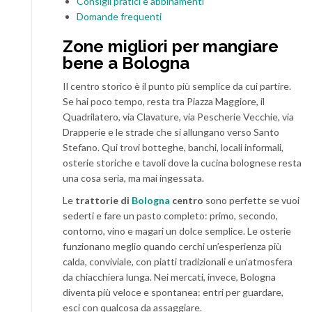
Consigli pratici e abbinamenti
Domande frequenti
Zone migliori per mangiare
bene a Bologna
Il centro storico è il punto più semplice da cui partire.
Se hai poco tempo, resta tra Piazza Maggiore, il
Quadrilatero, via Clavature, via Pescherie Vecchie, via
Drapperie e le strade che si allungano verso Santo
Stefano. Qui trovi botteghe, banchi, locali informali,
osterie storiche e tavoli dove la cucina bolognese resta
una cosa seria, ma mai ingessata.
Le
trattorie di
Bologna
centro
sono perfette se vuoi
sederti e fare un pasto completo: primo, secondo,
contorno, vino e magari un dolce semplice. Le osterie
funzionano meglio quando cerchi un’esperienza più
calda, conviviale, con piatti tradizionali e un’atmosfera
da chiacchiera lunga. Nei mercati, invece, Bologna
diventa più veloce e spontanea: entri per guardare,
esci con qualcosa da assaggiare.