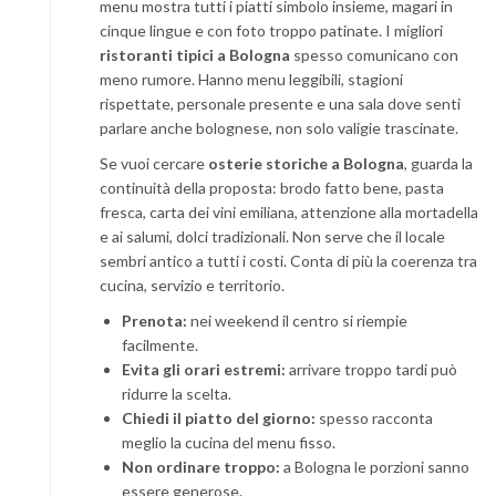
menu mostra tutti i piatti simbolo insieme, magari in
cinque lingue e con foto troppo patinate. I migliori
ristoranti tipici a Bologna
spesso comunicano con
meno rumore. Hanno menu leggibili, stagioni
rispettate, personale presente e una sala dove senti
parlare anche bolognese, non solo valigie trascinate.
Se vuoi cercare
osterie storiche a Bologna
, guarda la
continuità della proposta: brodo fatto bene, pasta
fresca, carta dei vini emiliana, attenzione alla mortadella
e ai salumi, dolci tradizionali. Non serve che il locale
sembri antico a tutti i costi. Conta di più la coerenza tra
cucina, servizio e territorio.
Prenota:
nei weekend il centro si riempie
facilmente.
Evita gli orari estremi:
arrivare troppo tardi può
ridurre la scelta.
Chiedi il piatto del giorno:
spesso racconta
meglio la cucina del menu fisso.
Non ordinare troppo:
a Bologna le porzioni sanno
essere generose.