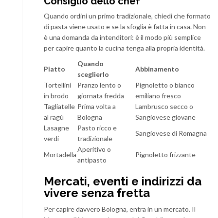
Consiglio dello chef
Quando ordini un primo tradizionale, chiedi che formato
di pasta viene usato e se la sfoglia è fatta in casa. Non
è una domanda da intenditori: è il modo più semplice
per capire quanto la cucina tenga alla propria identità.
Quando
Piatto
Abbinamento
sceglierlo
Tortellini
Pranzo lento o
Pignoletto o bianco
in brodo
giornata fredda
emiliano fresco
Tagliatelle
Prima volta a
Lambrusco secco o
al ragù
Bologna
Sangiovese giovane
Lasagne
Pasto ricco e
Sangiovese di Romagna
verdi
tradizionale
Aperitivo o
Mortadella
Pignoletto frizzante
antipasto
Mercati, eventi e indirizzi da
vivere senza fretta
Per capire davvero Bologna, entra in un mercato. Il